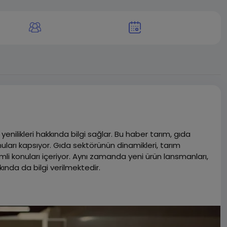
yenilikleri hakkında bilgi sağlar. Bu haber tarım, gıda
nuları kapsıyor. Gıda sektörünün dinamikleri, tarım
 önemli konuları içeriyor. Aynı zamanda yeni ürün lansmanları,
ında da bilgi verilmektedir.
irmesine, tüketici farkındalığını artırmasına ve sektördeki
ofesyonelleri, tüketiciler ve endüstri analistleri için