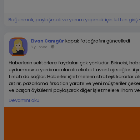
Beğenmek, paylaşmak ve yorum yapmak için lütfen giriş 
kapak fotoğrafını güncelledi
Elvan Canıgür
3 yıl önce
-
Haberlerin sektörlere faydaları çok yönlüdür. Birincisi, ha
uydurmasına yardımcı olarak rekabet avantajı sağlar. Ayn
fırsatı da sağlar. Haberler işletmelerin stratejik kararlar alm
artırır, pazarlama fırsatları yaratır ve yeni müşteriler çek
ve başarı öykülerini paylaşarak diğer işletmelere ilham ver
sorumluluk bilincini artırır ve sektörlerin itibarını güçlend
Devamını oku
sağladığını gösteriyor.