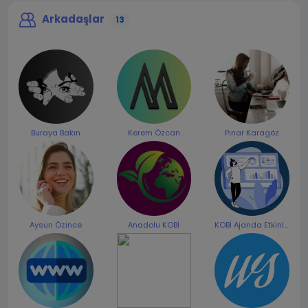
Arkadaşlar
13
Buraya Bakın
Kerem Özcan
Pınar Karagöz
Aysun Özince
Anadolu KOBİ
KOBİ Ajanda Etkinlikleri