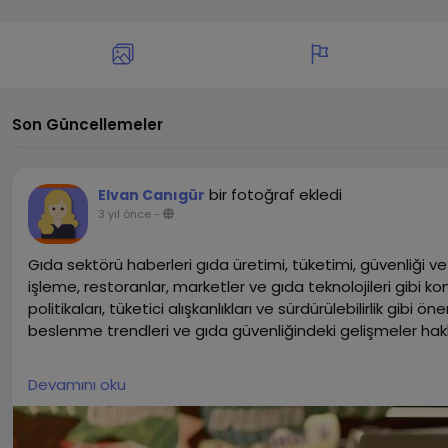
Son Güncellemeler
bir fotoğraf ekledi
Elvan Canıgür
3 yıl önce
-
Gıda sektörü haberleri gıda üretimi, tüketimi, güvenliği ve 
işleme, restoranlar, marketler ve gıda teknolojileri gibi ko
politikaları, tüketici alışkanlıkları ve sürdürülebilirlik gibi
beslenme trendleri ve gıda güvenliğindeki gelişmeler hakk
Gıda sektörü haberleri, işletmelerin stratejilerini şekillend
Devamını oku
değişiklikleri takip etmesine yardımcı olur. Bu haber gıda pr
önemli bir kaynaktır.