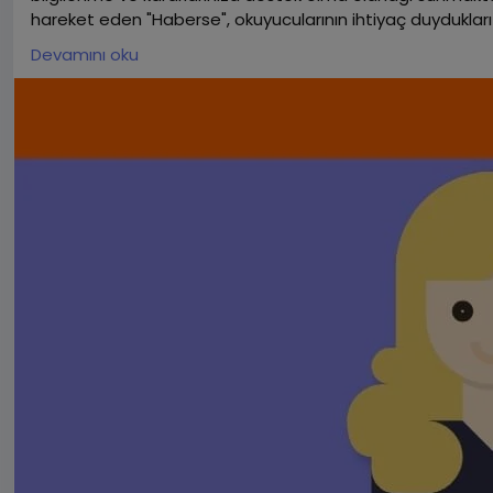
hareket eden "Haberse", okuyucularının ihtiyaç duydukları h
haberse güvenilir ve güncel bir haber kaynağına ulaşmak iç
Devamını oku