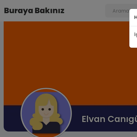
İ
Elvan Canıg