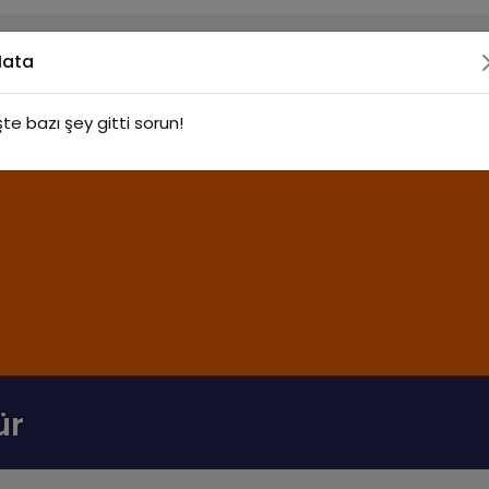
Hata
şte bazı şey gitti sorun!
ür