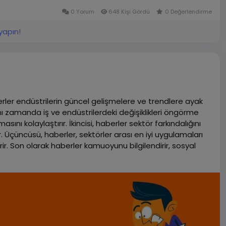
0 Yorum
648 Kişi Gördü
0 Değerlendirme
yapın!
berler endüstrilerin güncel gelişmelere ve trendlere ayak
ı zamanda iş ve endüstrilerdeki değişiklikleri öngörme
asını kolaylaştırır. İkincisi, haberler sektör farkındalığını
er. Üçüncüsü, haberler, sektörler arası en iyi uygulamaları
ir. Son olarak haberler kamuoyunu bilgilendirir, sosyal
irir. Tüm bu faktörler haberlerin sektörlere büyük fayda