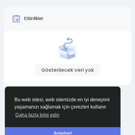
Etkinlikler
Gösterilecek veri yok
Bu web sitesi, web sitemizde en iyi deneyimi
© 2026 Buraya Bakınız
Turkish
yaşamanızı sağlamak için çerezleri kullanır
Hakkımızda
Şartlar
Gizlilik
Bize Ulaşın
Rehber
Daha fazla bilgi edin
Anladım!