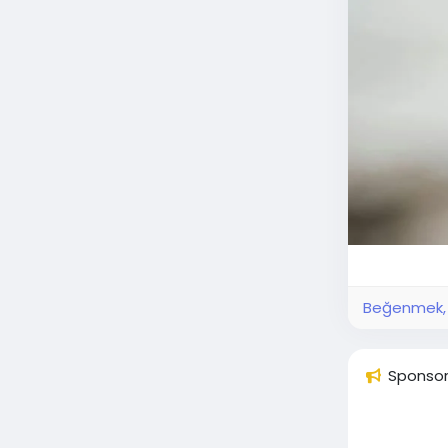
Beğenmek, p
Sponso