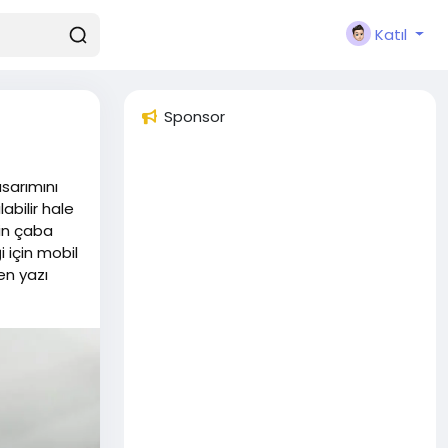
Katıl
Sponsor
asarımını
abilir hale
çin çaba
i için mobil
en yazı
üzerinde
 basit ve
tesi, marka
nı karşılayan