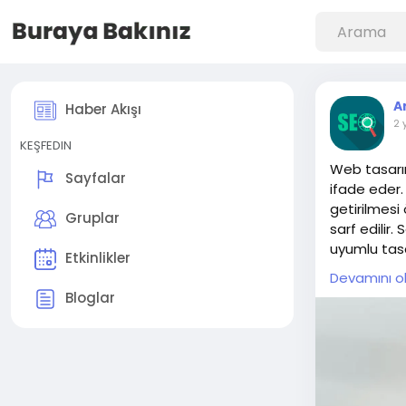
A
Haber Akışı
2 
KEŞFEDIN
Web tasarım
Sayfalar
ifade eder. 
getirilmesi
Gruplar
sarf edilir.
uyumlu tasa
Etkinlikler
tiplerine, 
Devamını o
dikkatlice ça
Bloglar
Karmaşık ta
kullanıcı do
kimliğini ya
bir arayüz o