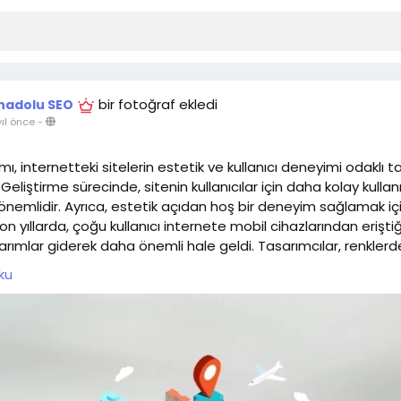
bir fotoğraf ekledi
nadolu SEO
yıl önce
-
ı, internetteki sitelerin estetik ve kullanıcı deneyimi odaklı t
Geliştirme sürecinde, sitenin kullanıcılar için daha kolay kullanıl
 önemlidir. Ayrıca, estetik açıdan hoş bir deneyim sağlamak i
 Son yıllarda, çoğu kullanıcı internete mobil cihazlarından eriştiğ
rımlar giderek daha önemli hale geldi. Tasarımcılar, renklerd
sitenin görünümünden düzenine ve içeriğine kadar her ayrıntı 
ku
lışırlar.
sarımlar kullanıcıların dikkatini dağıtabileceğinden, genellikle
stu tasarımlar tercih edilir. Web tasarımı önemlidir. Bir web si
nsıtan bir arayüz oluşturmalıdır. Ayrıca, kullanıcıların ihtiyaçları
luşturmak, çevrimiçi varlığını güçlendirir.