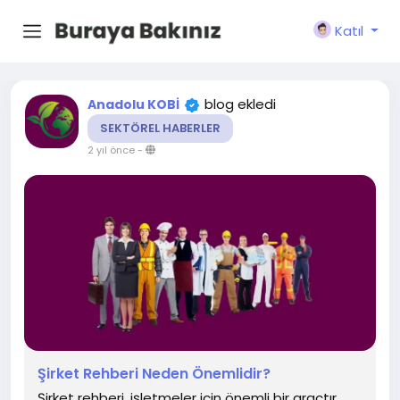
Katıl
blog ekledi
Anadolu KOBİ
SEKTÖREL HABERLER
2 yıl önce
-
Şirket Rehberi Neden Önemlidir?
Şirket rehberi, işletmeler için önemli bir araçtır