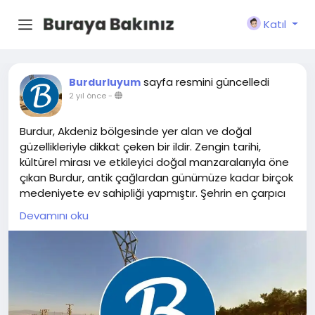
Katıl
sayfa resmini güncelledi
Burdurluyum
2 yıl önce
-
Burdur, Akdeniz bölgesinde yer alan ve doğal
güzellikleriyle dikkat çeken bir ildir. Zengin tarihi,
kültürel mirası ve etkileyici doğal manzaralarıyla öne
çıkan Burdur, antik çağlardan günümüze kadar birçok
medeniyete ev sahipliği yapmıştır. Şehrin en çarpıcı
tarihi yerlerinden biri, Roma dönemine kadar uzanan
Devamını oku
antik Sagalassos şehridir. Burdur Gölü gibi doğal
kaynaklar da bölgeye gelen ziyaretçiler için önemli
cazibe merkezleridir. Burdur aynı zamanda önemli bir
kuş gözlem alanı ve göçmen kuşlar için bir dinlenme
yeridir.