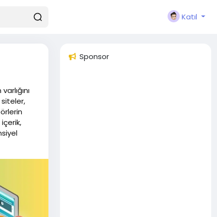
Katıl
Sponsor
varlığını
siteler,
örlerin
içerik,
siyel
 Bloglar,
şarak marka
ve
ygun