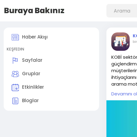
K
Haber Akışı
bi
KEŞFEDIN
KOBİ sektöre
Sayfalar
güçlendirme
müşterileri
Gruplar
ihtiyaçların
arama motor
Etkinlikler
müşterilere 
Devamını o
hizmet odakl
Bloglar
Ayrıca, sek
otoritesini
dönüşüm ora
maliyetli b