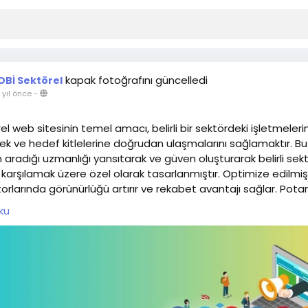
kapak fotoğrafını güncelledi
OBİ Sektörel
r yıl önce
-
l web sitesinin temel amacı, belirli bir sektördeki işletmelerin 
k ve hedef kitlelerine doğrudan ulaşmalarını sağlamaktır. Bu 
n aradığı uzmanlığı yansıtarak ve güven oluşturarak belirli sekt
ı karşılamak üzere özel olarak tasarlanmıştır. Optimize edilmiş 
larında görünürlüğü artırır ve rekabet avantajı sağlar. Potan
ayrıntılı ürün/hizmet bilgileri sunmak, satış sürecini hızlandırır.
ku
ı işletmeler için özellikle avantajlıdır.
tör trendleri, bloglar ve vaka çalışmaları hakkında bilgi payla
 artırırlar. Sosyal medya ve e-ticaret entegrasyonu, etkileşim 
nlarını artırır. KOBİ'lerin dijital dönüşümünü destekleyerek u
üyümelerine katkıda bulunurlar.