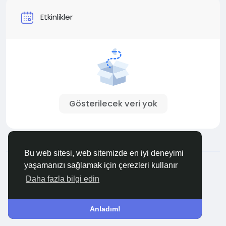
Etkinlikler
Gösterilecek veri yok
Bu web sitesi, web sitemizde en iyi deneyimi
© 2026 Buraya Bakınız
Turkish
yaşamanızı sağlamak için çerezleri kullanır
Hakkımızda
Şartlar
Gizlilik
Bize Ulaşın
Rehber
Daha fazla bilgi edin
Anladım!