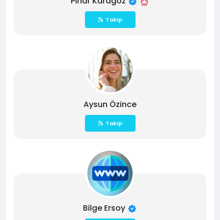
Pınar Karagöz
Takip
Aysun Özince
Takip
Bilge Ersoy